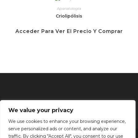
Aparatología
Criolipólisis
Acceder Para Ver El Precio Y Comprar
We value your privacy
We use cookies to enhance your browsing experience,
serve personalized ads or content, and analyze our
Inicio
Tratamientos faciales
Depilación definitiva
Clínica
traffic. By clicking "Accept All", you consent to our use