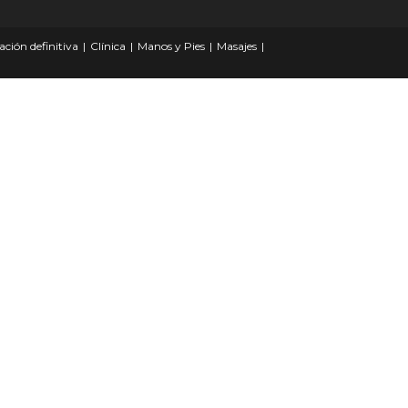
ación definitiva
Clínica
Manos y Pies
Masajes