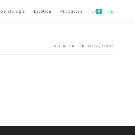
paratología
Estética
Productos
0
VISUALIZACIÓN:
12
24
TODO