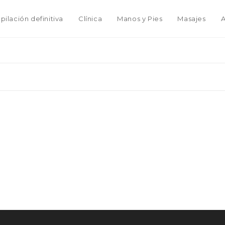
pilación definitiva
Clínica
Manos y Pies
Masajes
A