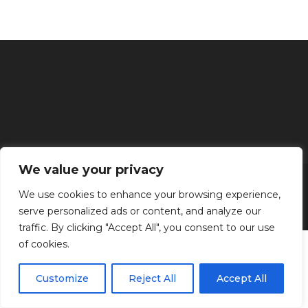
We value your privacy
Inicio
Tratamientos faciales
Depilación definitiva
Clínica
Manos y Pies
Masajes
Aparatología
Estética
Productos
We use cookies to enhance your browsing experience,
serve personalized ads or content, and analyze our
Kenzen Copyright 2024
traffic. By clicking "Accept All", you consent to our use
of cookies.
Customize
Reject All
Accept All