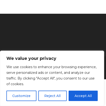
We value your privacy
Inicio
Tratamientos faciales
Depilación definitiva
Clínica
Manos y Pies
Masajes
Aparatología
Estética
Productos
We use cookies to enhance your browsing experience,
serve personalized ads or content, and analyze our
Kenzen Copyright 2024
traffic. By clicking "Accept All", you consent to our use
of cookies.
Customize
Reject All
Accept All