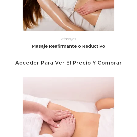
Masajes
Masaje Reafirmante o Reductivo
Acceder Para Ver El Precio Y Comprar