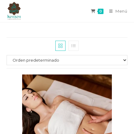
Menú
0