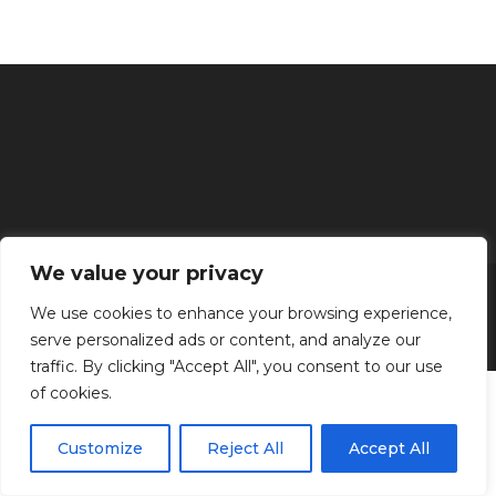
We value your privacy
Inicio
Tratamientos faciales
Depilación definitiva
Clínica
Manos y Pies
Masajes
Aparatología
Estética
Productos
We use cookies to enhance your browsing experience,
serve personalized ads or content, and analyze our
Kenzen Copyright 2024
traffic. By clicking "Accept All", you consent to our use
of cookies.
Customize
Reject All
Accept All