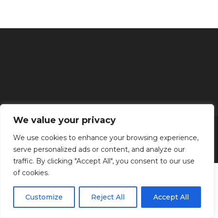
We value your privacy
Inicio
Tratamientos faciales
Depilación definitiva
Clínica
Manos y Pies
Masajes
Aparatología
Estética
Productos
We use cookies to enhance your browsing experience,
serve personalized ads or content, and analyze our
Kenzen Copyright 2024
traffic. By clicking "Accept All", you consent to our use
of cookies.
Customize
Reject All
Accept All