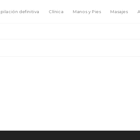
pilación definitiva
Clínica
Manos y Pies
Masajes
A