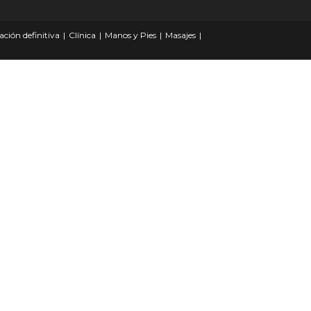
ación definitiva
Clínica
Manos y Pies
Masajes