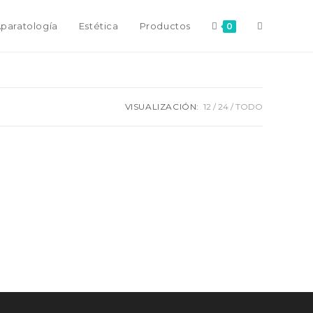
paratología
Estética
Productos
0
VISUALIZACIÓN:
12
24
TODO